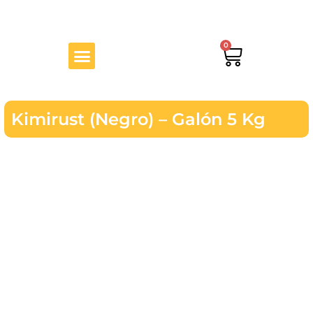
Ir
al
contenido
Menu
0
Cart
Kimirust (Negro) – Galón 5 Kg