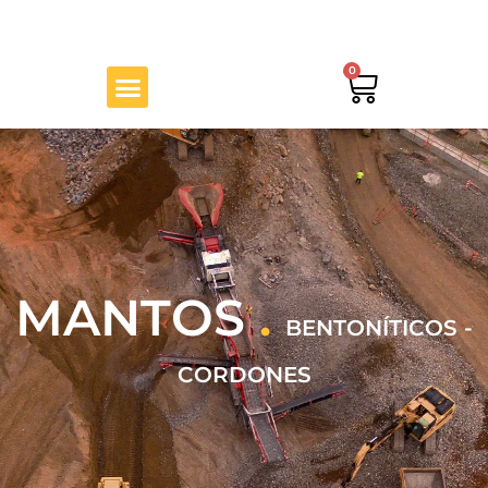
Ir
al
contenido
Menu
0
Cart
MANTOS
.
BENTONÍTICOS -
CORDONES