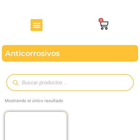
Ir
al
contenido
Menu
0
Cart
Anticorrosivos
Búsqueda
de
productos
Mostrando el único resultado