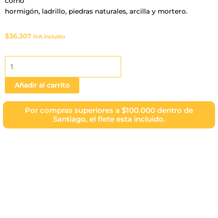
como
hormigón, ladrillo, piedras naturales, arcilla y mortero.
$
36.307
IVA incluido
Kimifront
Tineta
-
Añadir al carrito
20
Kg
Por compras superiores a $100.000 dentro de
cantidad
Santiago, el flete esta incluido.