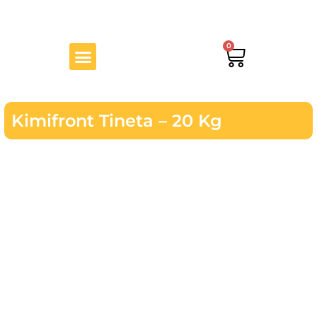
Ir
al
contenido
Menu
0
Cart
Kimifront Tineta – 20 Kg